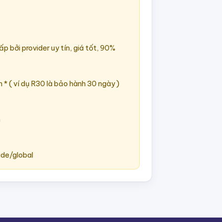
p bởi provider uy tín, giá tốt, 90%
n * ( ví dụ R30 là bảo hành 30 ngày )
h
ide/global