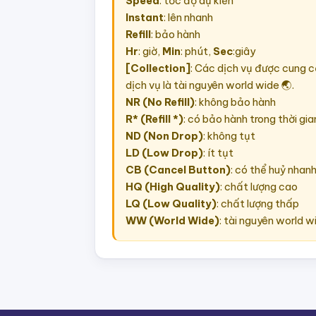
Speed
: tốc độ dự kiến
Instant
: lên nhanh
Refill
: bảo hành
Hr
: giờ,
Min
: phút,
Sec
:giây
[Collection]
: Các dịch vụ được cung cấ
dịch vụ là tài nguyên world wide 🌏.
NR (No Refill)
: không bảo hành
R* (Refill *)
: có bảo hành trong thời gia
ND (Non Drop)
: không tụt
LD (Low Drop)
: ít tụt
CB (Cancel Button)
: có thể huỷ nhan
HQ (High Quality)
: chất lượng cao
LQ (Low Quality)
: chất lượng thấp
WW (World Wide)
: tài nguyên world w