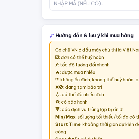
Hướng dẫn & lưu ý khi mua hàng
Có chữ VN ở đầu máy chủ thì là Việt N
❎
: đơn có thể huỷ hoàn
⚡
: tốc độ tương đối nhanh
🔥
: được mua nhiều
⁉️
: không ổn định, không thể huỷ hoàn, c
❌🚫
: đang tạm bảo trì
💧
: có thể đè nhiều đơn
♻️
: có bảo hành
🔻
: các dịch vụ trùng lặp bị ẩn đi
Min/Max
: số lượng tối thiểu/tối đa có 
Start Time
: khoảng thời gian dự kiến 
công