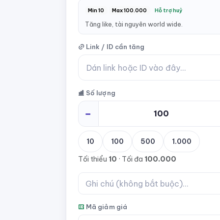
Min 10
Max 100.000
Hỗ trợ huỷ
Tăng like, tài nguyên world wide.
Link / ID cần tăng
Số lượng
−
10
100
500
1.000
Tối thiểu
10
· Tối đa
100.000
Mã giảm giá