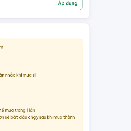
Áp dụng
am
ân nhắc khi mua sll
thể mua trong 1 lần
đơn sẽ bắt đầu chạy sau khi mua thành