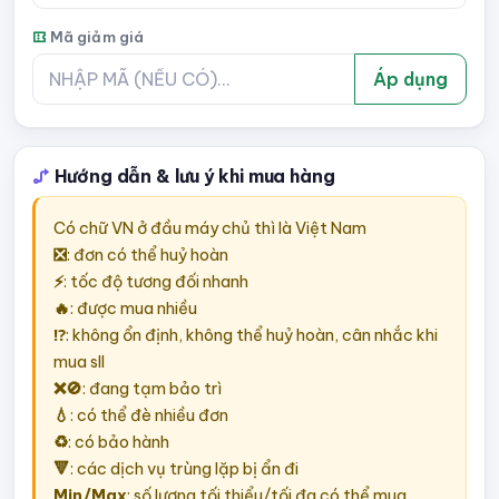
Mã giảm giá
Áp dụng
Hướng dẫn & lưu ý khi mua hàng
Có chữ VN ở đầu máy chủ thì là Việt Nam
❎
: đơn có thể huỷ hoàn
⚡
: tốc độ tương đối nhanh
🔥
: được mua nhiều
⁉️
: không ổn định, không thể huỷ hoàn, cân nhắc khi
mua sll
❌🚫
: đang tạm bảo trì
💧
: có thể đè nhiều đơn
♻️
: có bảo hành
🔻
: các dịch vụ trùng lặp bị ẩn đi
Min/Max
: số lượng tối thiểu/tối đa có thể mua