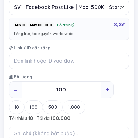
8,3đ
Min 10
Max 100.000
Hỗ trợ huỷ
Tăng like, tài nguyên world wide.
Link / ID cần tăng
Số lượng
−
+
10
100
500
1.000
Tối thiểu
10
· Tối đa
100.000