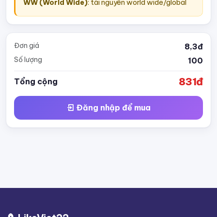
WW (World Wide)
: tài nguyên world wide/global
Đơn giá
8,3đ
Số lượng
100
831đ
Tổng cộng
Đăng nhập để mua