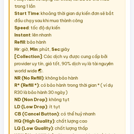
trong 1 lần
Start Time
: khoảng thời gian dự kiến đơn sẽ bắt
đầu chạy sau khi mua thành công
Speed
: tốc độ dự kiến
Instant
: lên nhanh
Refill
: bảo hành
Hr
: giờ,
Min
: phút,
Sec
:giây
[Collection]
: Các dịch vụ được cung cấp bởi
provider uy tín, giá tốt, 90% dịch vụ là tài nguyên
world wide 🌏.
NR (No Refill)
: không bảo hành
R* (Refill *)
: có bảo hành trong thời gian * ( ví dụ
R30 là bảo hành 30 ngày )
ND (Non Drop)
: không tụt
LD (Low Drop)
: ít tụt
CB (Cancel Button)
: có thể huỷ nhanh
HQ (High Quality)
: chất lượng cao
LQ (Low Quality)
: chất lượng thấp